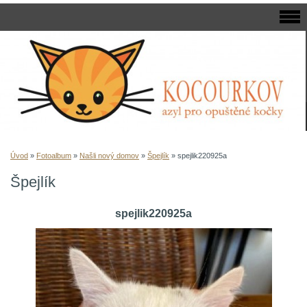
Úvod
»
Fotoalbum
»
Našli nový domov
»
Špejlík
»
spejlik220925a
Špejlík
spejlik220925a