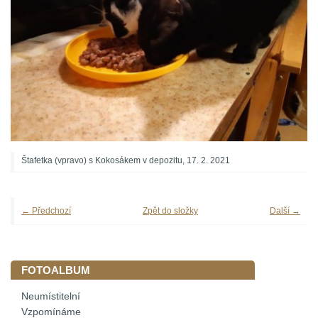
Štafetka (vpravo) s Kokosákem v depozitu, 17. 2. 2021
← Předchozí
Zpět do složky
Další →
FOTOALBUM
Neumístitelní
Vzpomínáme