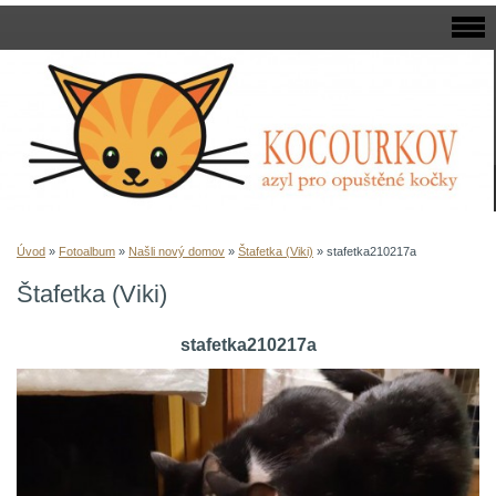
Úvod
»
Fotoalbum
»
Našli nový domov
»
Štafetka (Viki)
»
stafetka210217a
Štafetka (Viki)
stafetka210217a