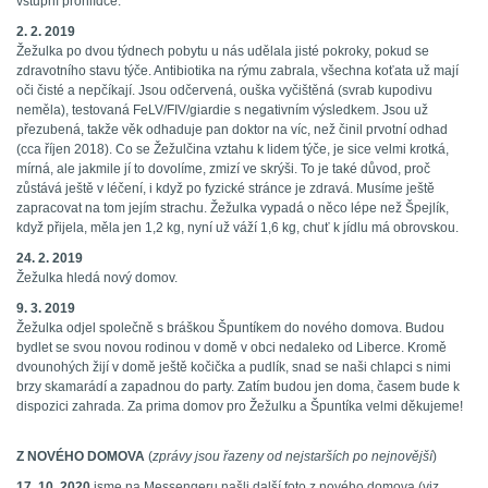
vstupní prohlídce.
2. 2. 2019
Žežulka po dvou týdnech pobytu u nás udělala jisté pokroky, pokud se
zdravotního stavu týče. Antibiotika na rýmu zabrala, všechna koťata už mají
oči čisté a nepčíkají. Jsou odčervená, ouška vyčištěná (svrab kupodivu
neměla), testovaná FeLV/FIV/giardie s negativním výsledkem. Jsou už
přezubená, takže věk odhaduje pan doktor na víc, než činil prvotní odhad
(cca říjen 2018). Co se Žežulčina vztahu k lidem týče, je sice velmi krotká,
mírná, ale jakmile jí to dovolíme, zmizí ve skrýši. To je také důvod, proč
zůstává ještě v léčení, i když po fyzické stránce je zdravá. Musíme ještě
zapracovat na tom jejím strachu. Žežulka vypadá o něco lépe než Špejlík,
když přijela, měla jen 1,2 kg, nyní už váží 1,6 kg, chuť k jídlu má obrovskou.
24. 2. 2019
Žežulka hledá nový domov.
9. 3. 2019
Žežulka odjel společně s bráškou Špuntíkem do nového domova. Budou
bydlet se svou novou rodinou v domě v obci nedaleko od Liberce. Kromě
dvounohých žijí v domě ještě kočička a pudlík, snad se naši chlapci s nimi
brzy skamarádí a zapadnou do party. Zatím budou jen doma, časem bude k
dispozici zahrada. Za prima domov pro Žežulku a Špuntíka velmi děkujeme!
Z NOVÉHO DOMOVA
(
zprávy jsou řazeny od nejstarších po nejnovější
)
17. 10. 2020
jsme na Messengeru našli další foto z nového domova (viz