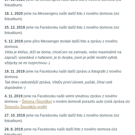
fotoalbum).
18. 1. 2020
jsme na Messengeru našli další foto z nového domova (viz
fotoalbum).
25. 12. 2019
jsme na Facebooku našli další foto z nového domova (viz
fotoalbum).
5. 12. 2019
jsme přes Messenger dostali další foto a zprávu z nového
domova.
Vilda je kliďas, drží se doma, chodí jen na zahradu, nebo maximálně na
zapraží, vysedává s hafanem, je to dvojka, jsem je ještě nestihl vyfotit,
vždycky se mi rozprchnou:-)
18. 11. 2019
jsme na Facebooku našli další zprávu a fotografii z nového
domova.
Tak dnes radostnější zpráva, Vildův první úlovek, pašák, čihal celé
dopoledne:-)
4. 11. 2019
jsme na Facebooku našli velmi smutnou zprávu z nového
domova –
Šimona (Špuntíka)
v novém domově porazilo auto (celá zpráva viz
Šimonův-Špuntíkův profil
).
27. 10. 2019
jsme na Facebooku našli další foto z nového domova (viz
fotoalbum).
28. 8. 2019
jsme na Facebooku našli další foto z nového domova (viz
fotoalbum).