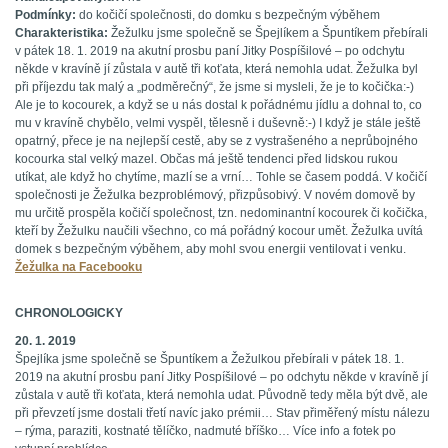
Podmínky:
do kočičí společnosti, do domku s bezpečným výběhem
Charakteristika:
Žežulku jsme společně se Špejlíkem a Špuntíkem přebírali
v pátek 18. 1. 2019 na akutní prosbu paní Jitky Pospíšilové – po odchytu
někde v kravíně jí zůstala v autě tři koťata, která nemohla udat. Žežulka byl
při příjezdu tak malý a „podměrečný“, že jsme si mysleli, že je to kočička:-)
Ale je to kocourek, a když se u nás dostal k pořádnému jídlu a dohnal to, co
mu v kravíně chybělo, velmi vyspěl, tělesně i duševně:-) I když je stále ještě
opatrný, přece je na nejlepší cestě, aby se z vystrašeného a neprůbojného
kocourka stal velký mazel. Občas má ještě tendenci před lidskou rukou
utíkat, ale když ho chytíme, mazlí se a vrní… Tohle se časem poddá. V kočičí
společnosti je Žežulka bezproblémový, přizpůsobivý. V novém domově by
mu určitě prospěla kočičí společnost, tzn. nedominantní kocourek či kočička,
kteří by Žežulku naučili všechno, co má pořádný kocour umět. Žežulka uvítá
domek s bezpečným výběhem, aby mohl svou energii ventilovat i venku.
Žežulka na Facebooku
CHRONOLOGICKY
20. 1. 2019
Špejlíka jsme společně se Špuntíkem a Žežulkou přebírali v pátek 18. 1.
2019 na akutní prosbu paní Jitky Pospíšilové – po odchytu někde v kravíně jí
zůstala v autě tři koťata, která nemohla udat. Původně tedy měla být dvě, ale
při převzetí jsme dostali třetí navíc jako prémii… Stav přiměřený místu nálezu
– rýma, paraziti, kostnaté tělíčko, nadmuté bříško… Více info a fotek po