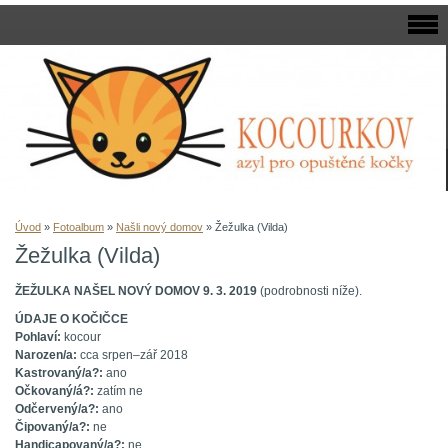
Úvod
»
Fotoalbum
»
Našli nový domov
»
Žežulka (Vilda)
Žežulka (Vilda)
ŽEŽULKA NAŠEL NOVÝ DOMOV 9. 3. 2019
(podrobnosti níže).
ÚDAJE O KOČIČCE
Pohlaví:
kocour
Narozen/a:
cca srpen–zář 2018
Kastrovaný/a?:
ano
Očkovaný/á?:
zatím ne
Odčervený/a?:
ano
Čipovaný/a?:
ne
Handicapovaný/a?:
ne