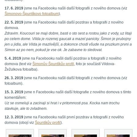
17. 6. 2019
jsme na Facebooku našli další fotografii z nového domova (viz
Šimonovo-Špuntíkovo fotoalbum
).
22. 5. 2019
jsme na Facebooku našli další pozdrav a fotografii z nového
domova.
Zdravim. Koucouri se maji dobre, basti o sto sest a rostou jako z vody, uz litaji
po celem dome. Vilda je rozenej gaucak a mazel panicky. Šimon je prubojny
jen u jidla, ale Vilda je mazlivější, a dokonce chodi všude na pruzkum prvni a
Simon az po nem, pokud je vse ok. Je zabavne to sledovat.
5. 4. 2019
jsme na Facebooku našli další pozdrav a fotografii z nového
domova (text viz
Šimonův-Špuntíkův profil
, foto je součástí Vildova-
Žežulkova fotoalba).
26. 3. 2019
jsme na Facebooku našli další fotografii z nového domova (viz
fotoalbum).
15. 3. 2019
jsme n Facebooku našli další fotografie z nového domova s tímto
komentářem:
Uz se osmeluji a zacinaji si hrat i v pritomnosti psa. Kocka nam trochu
stavkuje, ale to zvladnem.
12. 3. 2019
jsme na Facebooku našli první pozdrav a fotografii z nového
domova (obojí viz
Špuntíkův profil
).