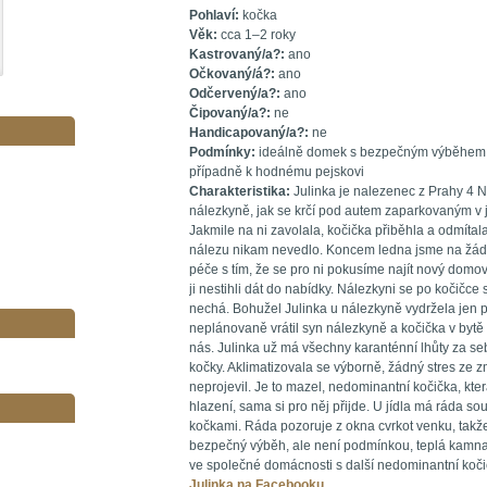
Pohlaví:
kočka
Věk:
cca 1–2 roky
Kastrovaný/a?:
ano
Očkovaný/á?:
ano
Odčervený/a?:
ano
Čipovaný/a?:
ne
Handicapovaný/a?:
ne
Podmínky:
ideálně domek s bezpečným výběhem, do
případně k hodnému pejskovi
Charakteristika:
Julinka je nalezenec z Prahy 4 N
nálezkyně, jak se krčí pod autem zaparkovaným v 
Jakmile na ni zavolala, kočička přiběhla a odmítala
nálezu nikam nevedlo. Koncem ledna jsme na žádo
péče s tím, že se pro ni pokusíme najít nový domov
ji nestihli dát do nabídky. Nálezkyni se po kočičce 
nechá. Bohužel Julinka u nálezkyně vydržela jen pá
neplánovaně vrátil syn nálezkyně a kočička v bytě
nás. Julinka už má všechny karanténní lhůty za seb
kočky. Aklimatizovala se výborně, žádný stres ze 
neprojevil. Je to mazel, nedominantní kočička, kte
hlazení, sama si pro něj přijde. U jídla má ráda so
kočkami. Ráda pozoruje z okna cvrkot venku, takž
bezpečný výběh, ale není podmínkou, teplá kamna 
ve společné domácnosti s další nedominantní koči
Julinka na Facebooku