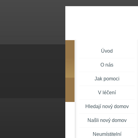
Úvod
O nás
Jak pomoci
V léčení
Hledají nový domov
Našli nový domov
Neumístitelní