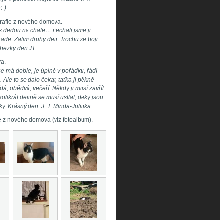
:-)
grafie z nového domova.
 s dedou na chate… nechali jsme ji
rade. Zatim druhy den. Trochu se boji
i hezky den JT
va.
se má dobře, je úplně v pořádku, řádí
c. Ale to se dalo čekat, taťka ji pěkně
dá, obědvá, večeří. Někdy ji musí zavřít
kolikrát denně se musí ustlat, deky jsou
tky. Krásný den. J. T. Minda-Julinka
e z nového domova (viz fotoalbum).