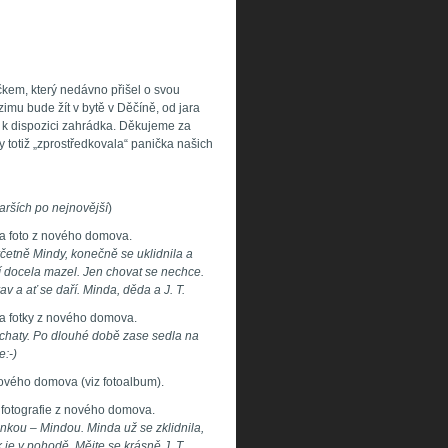
čkem, který nedávno přišel o svou
zimu bude žít v bytě v Děčíně, od jara
 k dispozici zahrádka. Děkujeme za
y totiž „zprostředkovala“ panička našich
arších po nejnovější
)
 a foto z nového domova.
včetně Mindy, konečně se uklidnila a
ní docela mazel. Jen chovat se nechce.
v a ať se daří. Minda, děda a J. T.
 a fotky z nového domova.
 chaty. Po dlouhé době zase sedla na
e:-)
nového domova (viz fotoalbum).
 fotografie z nového domova.
inkou – Mindou. Minda už se zklidnila,
k je v pohodě. Mějte se krásně J. T.