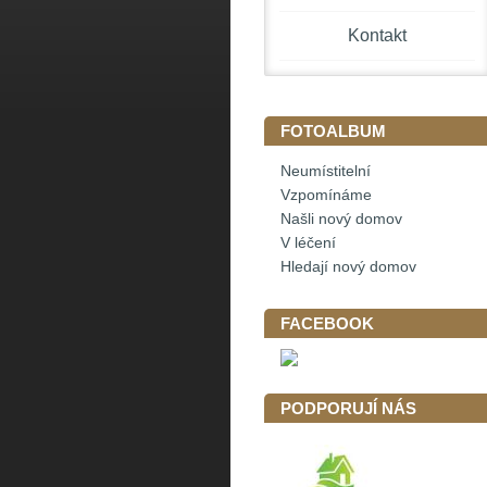
Kontakt
FOTOALBUM
Neumístitelní
Vzpomínáme
Našli nový domov
V léčení
Hledají nový domov
FACEBOOK
PODPORUJÍ NÁS