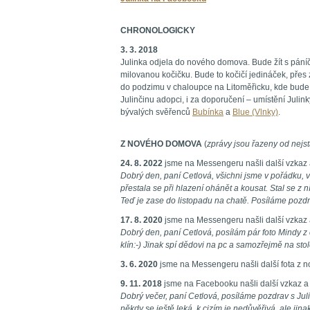
CHRONOLOGICKY
3. 3. 2018
Julinka odjela do nového domova. Bude žít s pání
milovanou kočičku. Bude to kočičí jedináček, přes 
do podzimu v chaloupce na Litoměřicku, kde bude
Julinčinu adopci, i za doporučení – umístění Julink
bývalých svěřenců
Bubínka
a
Blue (Vlnky)
.
Z NOVÉHO DOMOVA
(
zprávy jsou řazeny od nejst
24. 8. 2022
jsme na Messengeru našli další vzkaz
Dobrý den, paní Cetlová, všichni jsme v pořádku, 
přestala se při hlazení ohánět a kousat. Stal se z 
Teď je zase do listopadu na chatě. Posíláme pozdra
17. 8. 2020
jsme na Messengeru našli další vzkaz
Dobrý den, paní Cetlová, posílám pár foto Mindy z
klín:-) Jinak spí dědovi na pc a samozřejmě na stol
3. 6. 2020
jsme na Messengeru našli další fota z 
9. 11. 2018
jsme na Facebooku našli další vzkaz a
Dobrý večer, paní Cetlová, posíláme pozdrav s Jul
někdy se ještě leká, k cizím je nedůvěřivá, ale jina