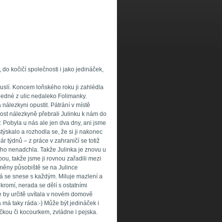
 kočičí společnosti i jako jedináček,
uslí. Koncem loňského roku ji zahlédla
jedné z ulic nedaleko Folimanky.
 nálezkyni opustit. Pátrání v místě
st nálezkyně přebrali Julinku k nám do
. Pobyla u nás ale jen dva dny, ani jsme
stýskalo a rozhodla se, že si ji nakonec
r týdnů – z práce v zahraničí se totiž
 ho nenadchla. Takže Julinka je znovu u
ou, takže jsme ji rovnou zařadili mezi
změny působiště se na Julince
rá se snese s každým. Miluje mazlení a
ukromí, nerada se dělí s ostatními
e by určitě uvítala v novém domově
má taky ráda:-) Může být jedináček i
čkou či kocourkem, zvládne i pejska.