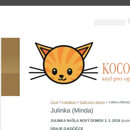
Úvod
»
Fotoalbum
»
Našli nový domov
»
Julinka (Minda)
Julinka (Minda)
JULINKA NAŠLA NOVÝ DOMOV 3. 3. 2018
(podr
ÚDAJE O KOČIČCE