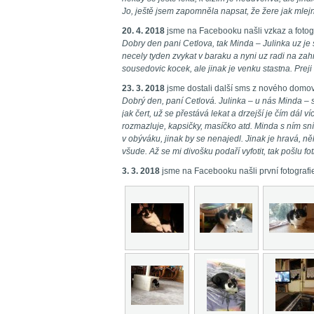
Jo, ještě jsem zapomněla napsat, že žere jak mlejn
20. 4. 2018
jsme na Facebooku našli vzkaz a foto
Dobry den pani Cetlova, tak Minda – Julinka uz je
necely tyden zvykat v baraku a nyni uz radi na zah
sousedovic kocek, ale jinak je venku stastna. Prej
23. 3. 2018
jsme dostali další sms z nového domo
Dobrý den, paní Cetlová. Julinka – u nás Minda – 
jak čert, už se přestává lekat a drzejší je čím dál ví
rozmazluje, kapsičky, masíčko atd. Minda s ním sní
v obýváku, jinak by se nenajedl. Jinak je hravá, ně
všude. Až se mi divošku podaří vyfotit, tak pošlu fo
3. 3. 2018
jsme na Facebooku našli první fotografi