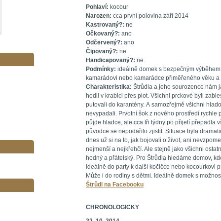
Pohlaví:
kocour
Narozen:
cca první polovina září 2014
Kastrovaný?:
ne
Očkovaný?:
ano
Odčervený?:
ano
Čipovaný?:
ne
Handicapovaný?:
ne
Podmínky:
ideálně domek s bezpečným výběhem, a
kamarádovi nebo kamarádce přiměřeného věku a
Charakteristika:
Štrůdla a jeho sourozence nám j
hodil v krabici přes plot. Všichni prckové byli zabl
putovali do karantény. A samozřejmě všichni hlado
nevypadali. Prvotní šok z nového prostředí rychle 
půjde hladce, ale cca tři týdny po přijetí přepadla v
původce se nepodařilo zjistit. Situace byla dramati
dnes už si na to, jak bojovali o život, ani nevzpom
nejmenší a nejkřehčí. Ale stejně jako všichni ostat
hodný a přátelský. Pro Štrůdla hledáme domov, k
ideálně do party k další kočičce nebo kocourkovi
Může i do rodiny s dětmi. Ideálně domek s možnos
Štrůdl na Facebooku
CHRONOLOGICKY