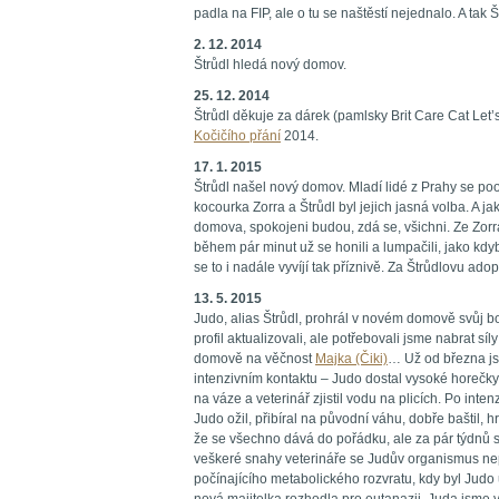
padla na FIP, ale o tu se naštěstí nejednalo. A ta
2. 12. 2014
Štrůdl hledá nový domov.
25. 12. 2014
Štrůdl děkuje za dárek (pamlsky Brit Care Cat Let’
Kočičího přání
2014.
17. 1. 2015
Štrůdl našel nový domov. Mladí lidé z Prahy se poo
kocourka Zorra a Štrůdl byl jejich jasná volba. A j
domova, spokojeni budou, zdá se, všichni. Ze Zorra
během pár minut už se honili a lumpačili, jako kdy
se to i nadále vyvíjí tak příznivě. Za Štrůdlovu ad
13. 5. 2015
Judo, alias Štrůdl, prohrál v novém domově svůj bo
profil aktualizovali, ale potřebovali jsme nabrat 
domově na věčnost
Majka (Čiki)
… Už od března js
intenzivním kontaktu – Judo dostal vysoké horečky,
na váze a veterinář zjistil vodu na plicích. Po inten
Judo ožil, přibíral na původní váhu, dobře baštil, h
že se všechno dává do pořádku, ale za pár týdnů s
veškeré snahy veterináře se Judův organismus nep
počínajícího metabolického rozvratu, kdy byl Judo u