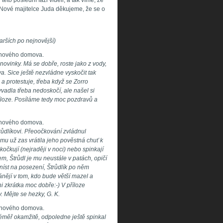
éto poslední fázi viděli, a tak víme, že
 Nové majitelce Juda děkujeme, že se o
arších po nejnovější)
 z nového domova.
novinky. Má se dobře, roste jako z vody,
dva. Sice ještě nezvládne vyskočit tak
a protestuje, třeba když se Zorro
vadla třeba nedoskočí, ale našel si
říloze. Posíláme tedy moc pozdravů a
 z nového domova.
ůdlíkovi. Přeoočkování zvládnul
 mu už zas vrátila jeho pověstná chuť k
 kočkují (nejraději v noci) nebo spinkají
m, Štrůdl je mu neustále v patách, opičí
níst na posezení, Štrůdlík po něm
ánějí v tom, kdo bude větší mazel a
i zkrátka moc dobře:-) V příloze
. Mějte se hezky, G. K.
 z nového domova.
téměř okamžitě, odpoledne ještě spinkal