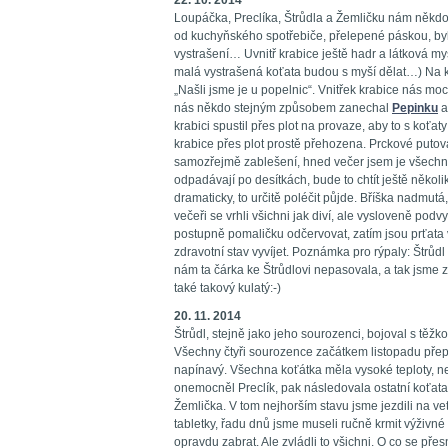
22. 10. 2014
Loupáčka, Preclíka, Štrůdla a Žemličku nám někdo h
od kuchyňského spotřebiče, přelepené páskou, byl
vystrašení… Uvnitř krabice ještě hadr a látková myš
malá vystrašená koťata budou s myší dělat…) Na k
„Našli jsme je u popelnic“. Vnitřek krabice nás mo
nás někdo stejným způsobem zanechal
Pepinku
krabici spustil přes plot na provaze, aby to s koťat
krabice přes plot prostě přehozena. Prckové putova
samozřejmě zablešení, hned večer jsem je všechny
odpadávají po desítkách, bude to chtít ještě několi
dramaticky, to určitě poléčit půjde. Bříška nadmutá
večeři se vrhli všichni jak diví, ale vysloveně podv
postupně pomaličku odčervovat, zatím jsou prťata v
zdravotní stav vyvíjet. Poznámka pro rýpaly: Štrůdl
nám ta čárka ke Štrůdlovi nepasovala, a tak jsme 
také takový kulatý:-)
20. 11. 2014
Štrůdl, stejně jako jeho sourozenci, bojoval s těžk
Všechny čtyři sourozence začátkem listopadu přepa
napínavý. Všechna koťátka měla vysoké teploty, n
onemocněl Preclík, pak následovala ostatní koťata
Žemlička. V tom nejhorším stavu jsme jezdili na vet
tabletky, řadu dnů jsme museli ručně krmit výživn
opravdu zabrat. Ale zvládli to všichni. O co se přes