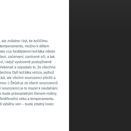
le zvládne i byt, ke kočičímu
 temperamentu, možno k dětem
ako cca šestitýdenní koťátka někdo
ešení, začervení, zanícené oči, a tak
ví, i když vysloveně podvyživeně
překonali a vypadalo to, že všechno
šechna čtyři koťátka viróza, jejíhož
cká, ale všichni sourozenci přežili a
enou:-) Štrůdl je ze všech sourozenců
ní sourozenci je to mazel k neutahání,
de bude právoplatným členem rodiny,
 přiměřeného věku a temperamentu.
tí výběhu ven – bude zdatný lovec.