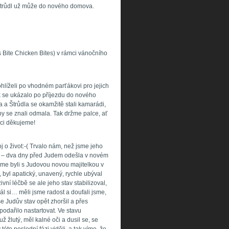
k Štrůdl už může do nového domova.
s Bite Chicken Bites) v rámci vánočního
hlíželi po vhodném parťákovi pro jejich
ak se ukázalo po příjezdu do nového
 a Štrůdla se okamžitě stali kamarádi,
by se znali odmala. Tak držme palce, ať
opci děkujeme!
j o život:-( Trvalo nám, než jsme jeho
síly – dva dny před Judem odešla v novém
me byli s Judovou novou majitelkou v
 byl apatický, unavený, rychle ubýval
zivní léčbě se ale jeho stav stabilizoval,
rál si… měli jsme radost a doufali jsme,
e Judův stav opět zhoršil a přes
odařilo nastartovat. Ve stavu
ž žlutý, měl kalné oči a dusil se, se