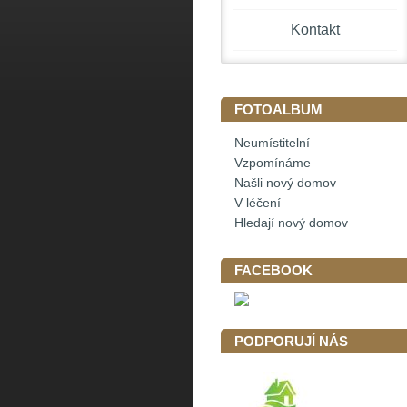
Kontakt
FOTOALBUM
Neumístitelní
Vzpomínáme
Našli nový domov
V léčení
Hledají nový domov
FACEBOOK
PODPORUJÍ NÁS