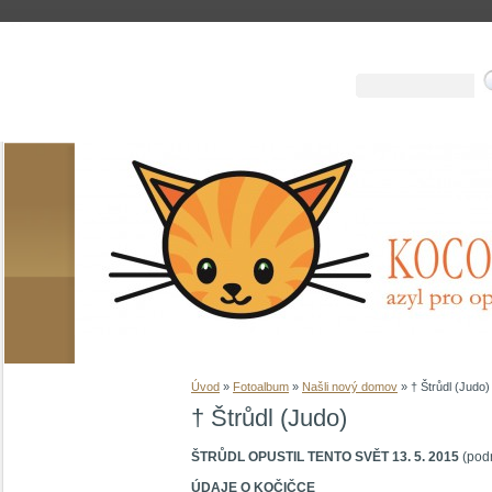
Úvod
»
Fotoalbum
»
Našli nový domov
»
† Štrůdl (Judo)
† Štrůdl (Judo)
ŠTRŮDL OPUSTIL TENTO SVĚT 13. 5. 2015
(podr
ÚDAJE O KOČIČCE