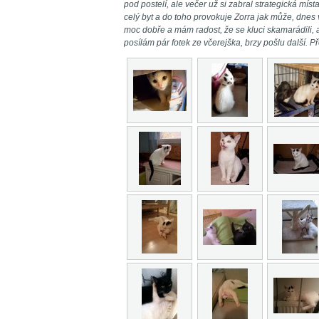
pod postelí, ale večer už si zabral strategická mí
celý byt a do toho provokuje Zorra jak může, dnes 
moc dobře a mám radost, že se kluci skamarádili, a 
posílám pár fotek ze včerejška, brzy pošlu další. Př