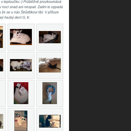
sta v teploučku:-) Průběžně prozkoumává
v noci snad ani nespali. Zatím to vypadá
že se u nás Štrůdlíkovi líbí. V příloze
eji hezký den! G. K.