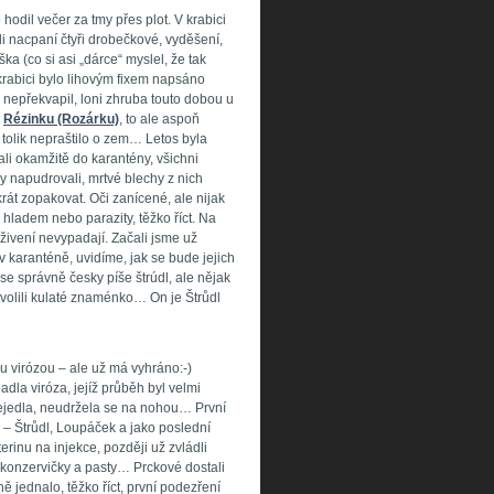
odil večer za tmy přes plot. V krabici
i nacpaní čtyři drobečkové, vyděšení,
ka (co si asi „dárce“ myslel, že tak
rabici bylo lihovým fixem napsáno
c nepřekvapil, loni zhruba touto dobou u
a
Rézinku (Rozárku)
, to ale aspoň
y tolik nepraštilo o zem… Letos byla
li okamžitě do karantény, všichni
 napudrovali, mrtvé blechy z nich
krát zopakovat. Oči zanícené, ale nijak
, hladem nebo parazity, těžko říct. Na
yživení nevypadají. Začali jsme už
 karanténě, uvidíme, jak se bude jejich
 se správně česky píše štrúdl, ale nějak
zvolili kulaté znaménko… On je Štrůdl
ou virózou – ale už má vyhráno:-)
dla viróza, jejíž průběh byl velmi
ejedla, neudržela se na nohou… První
 – Štrůdl, Loupáček a jako poslední
erinu na injekce, později už zvládli
é konzervičky a pasty… Prckové dostali
ně jednalo, těžko říct, první podezření