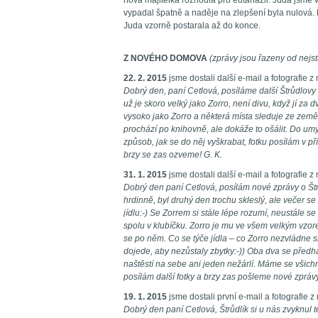
nová majitelka rozhodla pro eutanazii. Juda jsme v t
vypadal špatně a naděje na zlepšení byla nulová.
Juda vzorně postarala až do konce.
Z NOVÉHO DOMOVA
(zprávy jsou řazeny od nejst
22. 2. 2015
jsme dostali další e-mail a fotografie
Dobrý den, paní Cetlová, posíláme další Štrůdlovy 
už je skoro velký jako Zorro, není divu, když jí za 
vysoko jako Zorro a některá místa sleduje ze země 
prochází po knihovně, ale dokáže to ošálit. Do umy
způsob, jak se do něj vyškrabat, fotku posílám v p
brzy se zas ozveme! G. K.
31. 1. 2015
jsme dostali další e-mail a fotografie
Dobrý den paní Cetlová, posílám nové zprávy o Štr
hrdinně, byl druhý den trochu skleslý, ale večer se
jídlu:-) Se Zorrem si stále lépe rozumí, neustále se
spolu v klubíčku. Zorro je mu ve všem velkým vzore
se po něm. Co se týče jídla – co Zorro nezvládne s
dojede, aby nezůstaly zbytky:-)) Oba dva se předh
naštěstí na sebe ani jeden nežárlí. Máme se všichn
posílám další fotky a brzy zas pošleme nové zprávy
19. 1. 2015
jsme dostali první e-mail a fotografie
Dobrý den paní Cetlová, Štrůdlík si u nás zvyknul 