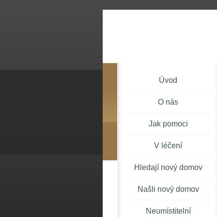
Úvod
O nás
Jak pomoci
V léčení
Hledají nový domov
Našli nový domov
Neumístitelní