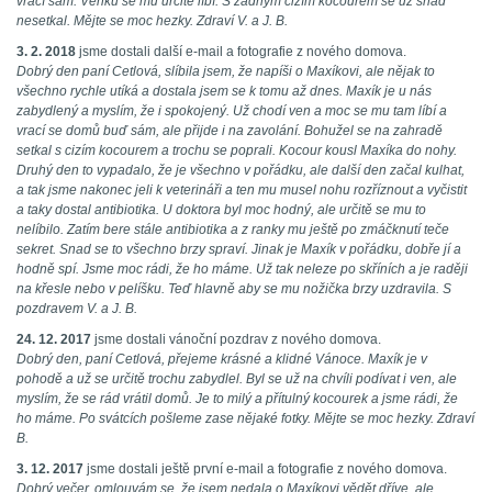
vrací sám. Venku se mu určitě líbí. S žádným cizím kocourem se už snad
nesetkal. Mějte se moc hezky. Zdraví V. a J. B.
3. 2. 2018
jsme dostali další e-mail a fotografie z nového domova.
Dobrý den paní Cetlová, slíbila jsem, že napíši o Maxíkovi, ale nějak to
všechno rychle utíká a dostala jsem se k tomu až dnes. Maxík je u nás
zabydlený a myslím, že i spokojený. Už chodí ven a moc se mu tam líbí a
vrací se domů buď sám, ale přijde i na zavolání. Bohužel se na zahradě
setkal s cizím kocourem a trochu se poprali. Kocour kousl Maxíka do nohy.
Druhý den to vypadalo, že je všechno v pořádku, ale další den začal kulhat,
a tak jsme nakonec jeli k veterináři a ten mu musel nohu rozříznout a vyčistit
a taky dostal antibiotika. U doktora byl moc hodný, ale určitě se mu to
nelíbilo. Zatím bere stále antibiotika a z ranky mu ještě po zmáčknutí teče
sekret. Snad se to všechno brzy spraví. Jinak je Maxík v pořádku, dobře jí a
hodně spí. Jsme moc rádi, že ho máme. Už tak neleze po skříních a je raději
na křesle nebo v pelíšku. Teď hlavně aby se mu nožička brzy uzdravila. S
pozdravem V. a J. B.
24. 12. 2017
jsme dostali vánoční pozdrav z nového domova.
Dobrý den, paní Cetlová, přejeme krásné a klidné Vánoce. Maxík je v
pohodě a už se určitě trochu zabydlel. Byl se už na chvíli podívat i ven, ale
myslím, že se rád vrátil domů. Je to milý a přítulný kocourek a jsme rádi, že
ho máme. Po svátcích pošleme zase nějaké fotky. Mějte se moc hezky. Zdraví
B.
3. 12. 2017
jsme dostali ještě první e-mail a fotografie z nového domova.
Dobrý večer, omlouvám se, že jsem nedala o Maxíkovi vědět dříve, ale