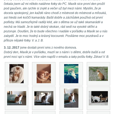
čekala jsem až mi někdo natáhne fotky do PC. Maxík sice první den prožil
pod gaučem, ale rychle si zvykl a večer už byl mezi námi. Myslím, že je
docela spokojený, jen každé ráno chodí z místnosti do místnosti a mňouká,
asi hledá své kočičí kamarády. Baští dobře a záchůdek používá od první
potřeby. Má samozřejmě raději klid, ale s dětma se už také skamarádil a
nechá se hladit. Je to také dobrý skokan, rád sedí na vysoké skříni a
pozoruje. Doufám, že to bude všechno i nadále v pořádku a Maxík se u nás
zabydlí. Je to moc hodný a krásný kocourek. Posíláme moc pozdravů a v
příloze nějaké fotky. V. a J. B.
3. 12. 2017
jsme dostali první sms z nového domova.
Dobrý den, Maxík je v pořádku, mazlí se s námi i s dětmi, dobře baští a od
první noci spí s námi. Více vám napíši v emailu a taky pošlu fotky. Zdraví V. B.