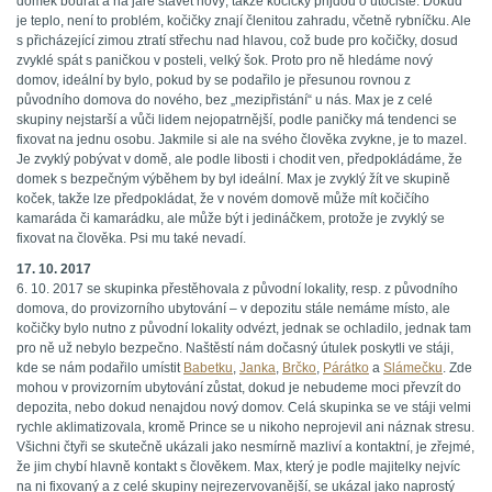
domek bourat a na jaře stavět nový, takže kočičky přijdou o útočiště. Dokud
je teplo, není to problém, kočičky znají členitou zahradu, včetně rybníčku. Ale
s přicházející zimou ztratí střechu nad hlavou, což bude pro kočičky, dosud
zvyklé spát s paničkou v posteli, velký šok. Proto pro ně hledáme nový
domov, ideální by bylo, pokud by se podařilo je přesunou rovnou z
původního domova do nového, bez „mezipřistání“ u nás. Max je z celé
skupiny nejstarší a vůči lidem nejopatrnější, podle paničky má tendenci se
fixovat na jednu osobu. Jakmile si ale na svého člověka zvykne, je to mazel.
Je zvyklý pobývat v domě, ale podle libosti i chodit ven, předpokládáme, že
domek s bezpečným výběhem by byl ideální. Max je zvyklý žít ve skupině
koček, takže lze předpokládat, že v novém domově může mít kočičího
kamaráda či kamarádku, ale může být i jedináčkem, protože je zvyklý se
fixovat na člověka. Psi mu také nevadí.
17. 10. 2017
6. 10. 2017 se skupinka přestěhovala z původní lokality, resp. z původního
domova, do provizorního ubytování – v depozitu stále nemáme místo, ale
kočičky bylo nutno z původní lokality odvézt, jednak se ochladilo, jednak tam
pro ně už nebylo bezpečno. Naštěstí nám dočasný útulek poskytli ve stáji,
kde se nám podařilo umístit
Babetku
,
Janka
,
Brčko
,
Párátko
a
Slámečku
. Zde
mohou v provizorním ubytování zůstat, dokud je nebudeme moci převzít do
depozita, nebo dokud nenajdou nový domov. Celá skupinka se ve stáji velmi
rychle aklimatizovala, kromě Prince se u nikoho neprojevil ani náznak stresu.
Všichni čtyři se skutečně ukázali jako nesmírně mazliví a kontaktní, je zřejmé,
že jim chybí hlavně kontakt s člověkem. Max, který je podle majitelky nejvíc
na ni fixovaný a z celé skupiny nejrezervovanější, se ukázal jako naprostý