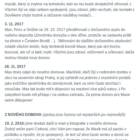
mazák, který si zvykne na kohokoliv, kdo se mu bude dostatečně věnovat:-)
Všichni žijí ve stáji celkem spokojeně, jsou zdraví, jídlo nechybí, ale kontakt s
člověkem chybí hodně a občasné návštěvy nestačí…
3. 11. 2017
Max, Princ a Snížek se 28. 10. 2017 přestěhovali z dočasného azylu do
našeho depozita (Zmrzlinka dorazila o den dříve, protože se zastavila ještě
na klinice v Českém Brodě…). Stěhování do dalšího dočasného ubytování
zvládli všichni dobře, tedy tentokrát kromě Maxe, který pár dní trochu
trucoval, ale už si také zvykl. Všichni jsou zdraví, odčervení a očkovaní, takže
mohou hledat nový domov.
26. 11. 2017
Max dnes odjel do nového domova. Manželé, kteří žijí v rodinném domku v
obci na severním okraji Prahy, si jej vyhlédli na jednom z inzertních portálů
jako kočičího společníka do domácnosti, kam za nimi často dochází i
vnoučata. Max tak bude mít k dispozici na mazlení více párů rukou:-) Po
zabydlení bude mít přístup i na velkou zahradu. Za prima domov pro Maxe
velmi děkujeme!
Z NOVÉHO DOMOVA
(
zprávy jsou řazeny od nejstarších po nejnovější
)
19. 2. 2018
jsme dostali další e-mail a fotografie z nového domova.
Dobrý večer paní Cetlová, chci Vám jen napsat, že Maxík má už packu v
pořádku a myslím, že je spokojený. Je teď už dost často venku a domů se