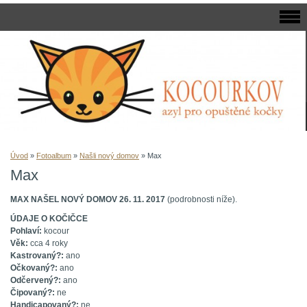
Úvod
»
Fotoalbum
»
Našli nový domov
»
Max
Max
MAX NAŠEL NOVÝ DOMOV 26. 11. 2017
(podrobnosti níže).
ÚDAJE O KOČIČCE
Pohlaví:
kocour
Věk:
cca 4 roky
Kastrovaný?:
ano
Očkovaný?:
ano
Odčervený?:
ano
Čipovaný?:
ne
Handicapovaný?:
ne