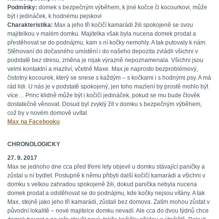
Podmínky:
domek s bezpečným výběhem, k jiné kočce či kocourkovi, může
být i jedináček, k hodnému pejskovi
Charakteristika:
Max a jeho tři kočičí kamarádi žili spokojeně se svou
majitelkou v malém domku. Majitelka však byla nucena domek prodat a
přestěhovat se do podnájmu, kam s ní kočky nemohly. A tak putovaly k nám.
Stěhovaní do dočasného umístění i do našeho depozita zvládli všichni v
podstatě bez stresu, změna je nijak výrazně nepoznamenala. Všichni jsou
velmi kontaktní a mazliví, včetně Maxe. Max je naprosto bezproblémový,
čistotný kocourek, který se snese s každým – s kočkami i s hodnými psy. A má
rád lidi. U nás je v podstatě spokojený, jen toho mazlení by prostě mohlo být
více… Princ klidně může být i kočičí jedináček, pokud se mu bude člověk
dostatečně věnovat. Dosud byl zvyklý žít v domku s bezpečným výběhem,
což by v novém domově uvítal.
Max na Facebooku
CHRONOLOGICKY
27. 9. 2017
Max se jednoho dne cca před třemi lety objevil u domku stávající paničky a
zůstal u ní bydlet. Postupně k němu přibyli další kočičí kamarádi a všichni v
domku s velkou zahradou spokojeně žili, dokud panička nebyla nucena
domek prodat a odstěhovat se do podnájmu, kde kočky nejsou vítány. A tak
Max, stejně jako jeho tři kamarádi, zůstali bez domova. Zatím mohou zůstat v
původní lokalitě – nové majitelce domku nevadí. Ale cca do dvou týdnů chce