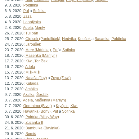
9. 8. 2020:
Poldinka
6. 8. 2020:
Puf
a
Sofinka
5. 8. 2020:
Zaza
4. 8. 2020:
Leontýnka
2. 8. 2020:
Adela
,
Monty
26. 7. 2020:
Tulipán
25. 7. 2020:
Cipísek (Pantoflíček)
,
Hedvika
,
Krteček
a
Sasanka
,
Poldinka
24. 7. 2020:
Jaroušek
23. 7. 2020:
Mery (Márinka)
,
Puf
a
Sofinka
18. 7. 2020:
Mášenka (Marilyn)
17. 7. 2020:
Kiwi
,
Toníček
16. 7. 2020:
Adela
15. 7. 2020:
Miši-Miši
13. 7. 2020:
Nataša (Joy)
a
Zoya (Zowi)
12. 7. 2020:
Kulajda
10. 7. 2020:
Amálka
9. 7. 2020:
Azalka
,
Šesťák
8. 7. 2020:
Adela
,
Mášenka (Marilyn)
7. 7. 2020:
Geronimo (Bivoj)
a
Kryšpín
,
Kiwi
6. 7. 2020:
Havanka (Bony)
,
Puf
a
Sofinka
30. 6. 2020:
Polárka (Milky Way)
24. 6. 2020:
Zuzanka II
21. 6. 2020:
Bambulka (Bavlnka)
20. 6. 2020:
Semiš