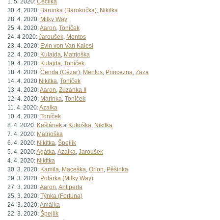
1. 5. 2020:
Cecilka
30. 4. 2020:
Barunka (Barokočka)
,
Nikitka
28. 4. 2020:
Milky Way
25. 4. 2020:
Aaron
,
Toníček
24. 4 2020:
Jaroušek
,
Mentos
23. 4. 2020:
Evin von Van Kalesi
22. 4. 2020:
Kulajda
,
Matrjoška
19. 4. 2020:
Kulajda
,
Toníček
18. 4. 2020:
Čenda (Cézar)
,
Mentos
,
Princezna
,
Zaza
14. 4. 2020
Nikitka
,
Toníček
13. 4. 2020:
Aaron
,
Zuzanka II
12. 4. 2020:
Márinka
,
Toníček
11. 4. 2020:
Azalka
10. 4. 2020:
Toníček
8. 4. 2020:
Kaštánek
a
Kokoška
,
Nikitka
7. 4. 2020:
Matrjoška
6. 4. 2020:
Nikitka
,
Špejlík
5. 4. 2020:
Agátka
,
Azalka
,
Jaroušek
4. 4. 2020:
Nikitka
30. 3. 2020:
Kamila
,
Maceška
,
Orion
,
Pěšinka
29. 3. 2020:
Polárka (Milky Way)
27. 3. 2020:
Aaron
,
Antiperla
25. 3. 2020:
Týnka (Fortuna)
24. 3. 2020:
Amálka
22. 3. 2020:
Špejlík