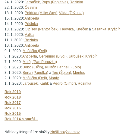
24. 1. 2020:
Jaroušek
,
Popy (Popletka)
,
Rozinka
22. 1. 2020:
Čestmír
18. 1. 2020:
Polárka (Milky Way)
,
Vilda (Žežulka)
15. 1. 2020:
Antiperla
14. 1. 2020:
Pěšinka
13. 1. 2020:
Cipísek (Pantoflíček)
,
Hedvika
,
Krteček
a
Sasanka
,
Kryšpín
12. 1. 2020:
Valka
11. 1. 2020:
Rozinka
10. 1. 2020:
Antiperla
9. 1. 2020:
Mašlička (Deli)
8. 1. 2020:
Antiperla
,
Geronimo (Bivoj)
,
Jaroušek
,
Kryšpín
7. 1. 2020:
Matěj (Pan Ponožka)
6. 1. 2020:
Bobo (Čičin)
,
Kulifón Farinelli (Lolo)
3. 1. 2020:
Berta (Papulka)
a
Teo (Špión)
,
Mentos
2. 1. 2020:
Mašlička (Deli)
,
Monty
1. 1. 2020:
Jaroušek
,
Karlík
a
Pedro (Cimpr)
,
Rozinka
Rok 2019
Rok 2018
Rok 2017
Rok 2016
Rok 2015
Rok 2014 a starší…
Náhledy fotografií ze složky
Našli nový domov