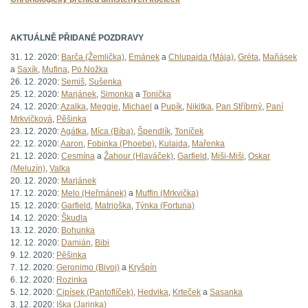
AKTUÁLNĚ PŘIDANÉ POZDRAVY
31. 12. 2020:
Barča (Žemlička)
,
Emánek
a
Chlupajda (Mája)
,
Gréta
,
Maňásek
a
Saxík
,
Mufina
,
Po.Nožka
26. 12. 2020:
Semiš
,
Sušenka
25. 12. 2020:
Marjánek
,
Simonka
a
Tonička
24. 12. 2020:
Azalka
,
Meggie
,
Michael
a
Pupík
,
Nikitka
,
Pan Stříbrný
,
Paní
Mrkvičková
,
Pěšinka
23. 12. 2020:
Agátka
,
Míca (Bíba)
,
Špendlík
,
Toníček
22. 12. 2020:
Aaron
,
Fobinka (Phoebe)
,
Kulajda
,
Mařenka
21. 12. 2020:
Cesmína
a
Žahour (Hlaváček)
,
Garfield
,
Miši-Miši
,
Oskar
(Meluzín)
,
Valka
20. 12. 2020:
Marjánek
17. 12. 2020:
Melo (Heřmánek)
a
Muffin (Mrkvička)
15. 12. 2020:
Garfield
,
Matrjoška
,
Týnka (Fortuna)
14. 12. 2020:
Škudla
13. 12. 2020:
Bohunka
12. 12. 2020:
Damián
,
Bibi
9. 12. 2020:
Pěšinka
7. 12. 2020:
Geronimo (Bivoj)
a
Kryšpín
6. 12. 2020:
Rozinka
5. 12. 2020:
Cipísek (Pantoflíček)
,
Hedvika
,
Krteček
a
Sasanka
3. 12. 2020:
Iška (Jarinka)