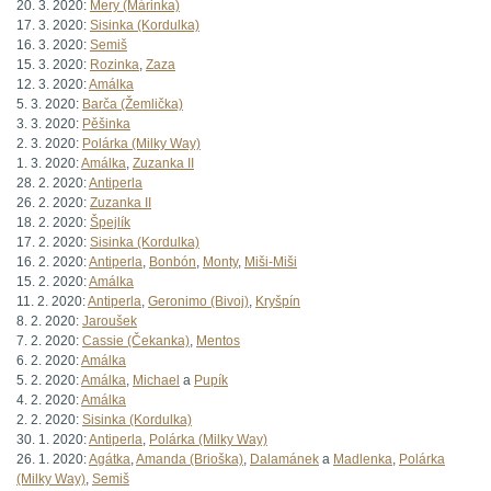
20. 3. 2020:
Mery (Márinka)
17. 3. 2020:
Sisinka (Kordulka)
16. 3. 2020:
Semiš
15. 3. 2020:
Rozinka
,
Zaza
12. 3. 2020:
Amálka
5. 3. 2020:
Barča (Žemlička)
3. 3. 2020:
Pěšinka
2. 3. 2020:
Polárka (Milky Way)
1. 3. 2020:
Amálka
,
Zuzanka II
28. 2. 2020:
Antiperla
26. 2. 2020:
Zuzanka II
18. 2. 2020:
Špejlík
17. 2. 2020:
Sisinka (Kordulka)
16. 2. 2020:
Antiperla
,
Bonbón
,
Monty
,
Miši-Miši
15. 2. 2020:
Amálka
11. 2. 2020:
Antiperla
,
Geronimo (Bivoj)
,
Kryšpín
8. 2. 2020:
Jaroušek
7. 2. 2020:
Cassie (Čekanka)
,
Mentos
6. 2. 2020:
Amálka
5. 2. 2020:
Amálka
,
Michael
a
Pupík
4. 2. 2020:
Amálka
2. 2. 2020:
Sisinka (Kordulka)
30. 1. 2020:
Antiperla
,
Polárka (Milky Way)
26. 1. 2020:
Agátka
,
Amanda (Brioška)
,
Dalamánek
a
Madlenka
,
Polárka
(Milky Way)
,
Semiš