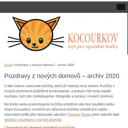
Úvod
»
Pozdravy z nových domovů – archiv 2020
Pozdravy z nových domovů – archiv 2020
V této rubrice naleznete kočičky, které již nalezly nový domov. Kočičky v
nových domovech průběžně kontrolujeme, a pokud s tím nový majitel
souhlasí, rádi zde zveřejňujeme i fotografie a zprávy z nových domovů.
Na tomto webu prezentujeme kočičky umístěné ode dne spuštění webu
Azylu Kocourkov, nicméně pro příznivce kočiček umístěných naším
depozitem ještě přes občanské sdružení
Toulavé Tlapky
jsme vytvořili také
stránku s pozdravy z nových domovů
.
Chronologický přehled umístěných kočiček