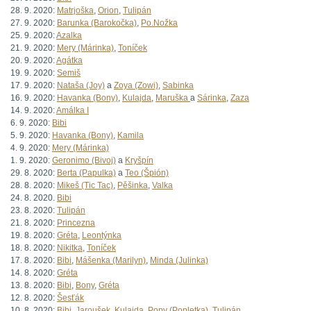
28. 9. 2020:
Matrjoška
,
Orion
,
Tulipán
27. 9. 2020:
Barunka (Barokočka)
,
Po.Nožka
25. 9. 2020:
Azalka
21. 9. 2020:
Mery (Márinka)
,
Toníček
20. 9. 2020:
Agátka
19. 9. 2020:
Semiš
17. 9. 2020:
Nataša (Joy)
a
Zoya (Zowi)
,
Sabinka
16. 9. 2020:
Havanka (Bony)
,
Kulajda
,
Maruška
a
Sárinka
,
Zaza
14. 9. 2020:
Amálka I
6. 9. 2020:
Bibi
5. 9. 2020:
Havanka (Bony)
,
Kamila
4. 9. 2020:
Mery (Márinka)
1. 9. 2020:
Geronimo (Bivoj)
a
Kryšpín
29. 8. 2020:
Berta (Papulka)
a
Teo (Špión)
28. 8. 2020:
Mikeš (Tic Tac)
,
Pěšinka
,
Valka
24. 8. 2020.
Bibi
23. 8. 2020:
Tulipán
21. 8. 2020:
Princezna
19. 8. 2020:
Gréta
,
Leontýnka
18. 8. 2020:
Nikitka
,
Toníček
17. 8. 2020:
Bibi
,
Mášenka (Marilyn)
,
Minda (Julinka)
14. 8. 2020:
Gréta
13. 8. 2020:
Bibi
,
Bony
,
Gréta
12. 8. 2020:
Šesťák
10. 8. 2020:
Bibi
,
Jaroušek
,
Kulajda
,
Popy (Popletka)
,
Tulipán