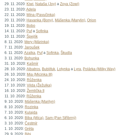
29. 11. 2020:
Kiwi
,
Nataša (Joy)
a
Zoya (Zowi)
23. 11. 2020:
Adela
22. 11. 2020:
Mína (Pavučinka)
20. 11. 2020:
Havanka (Bony)
,
Mášenka (Marylin)
,
Orion
19. 11. 2020:
Bobo
14. 11. 2020:
Puf
a
Sofinka
10. 11. 2020:
Špejlík
8. 11. 2020:
Mery (Márinka)
7. 11. 2020:
Jaroušek
6. 11. 2020:
Azalka
,
Puf
a
Sofinka
,
Škudla
3. 11. 2020:
Bohunka
31. 10. 2020:
Kašmír
28. 10. 2020:
Albatros
,
Bublifuk
,
Lotynka
a
Lyra
,
Polárka (Milky Way)
26. 10. 2020:
Mia (Micinka III)
24. 10. 2020:
Růženka
17. 10. 2020:
Vilda (Žežulka)
16. 10. 2020:
Žemlička II
11. 10. 2020:
Růženka
9. 10. 2020:
Mášenka (Marilyn)
8. 10. 2020:
Rozinka
7. 10. 2020:
Kulajda
6. 10. 2020:
Bíba (Míca)
,
Sam (Pan Stříbrný)
3. 10. 2020:
Čestmír
1. 10. 2020:
Gréta
29. 9. 2020:
Bibi