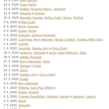
19. 6. 2020:
Iška (Jarinka)
14. 6. 2020:
Kuba (Tačík)
13. 6. 2020:
Agátka
,
Havanka (Bony)
,
Jaroušek
12. 6. 2020:
Haluška
a
Topinka
10. 6. 2020:
Barunka
,
Kulajda
,
Myška (Cuki)
,
Šimon
,
Toníček
9. 6. 2020:
Myška (Cuki)
8. 6. 2020:
Aaron
,
Barunka
6. 6. 2020:
Azalka
,
Monty
4. 6. 2020:
Antiperla
,
Sisinka (Kordulka)
3. 6. 2020:
Leontýnka
,
Mery (Márinka)
,
Minda (Julinka)
,
Polárka (Milky Way)
2. 6. 2020:
Toníček
1. 6. 2020:
Jaroušek
,
Nataša (Joy)
a
Zoya (Zowi)
30. 5. 2020:
Antiperla
,
Ječmínek
a
Karel
,
Oskar (Meluzín)
,
Zaza
28. 5. 2020:
Nikitka
,
Rozinka
27. 5. 2020:
Bony (Havanka)
,
Orion
25. 5. 2020:
Michael
a
Pupík
24. 5. 2020:
Aaron
23. 5. 2020:
Nataša (Joy)
a
Zoya (Zowi)
22. 5. 2020:
Azalka
9. 5. 2020:
Mery (Márinka)
6. 5. 2020:
Pěšinka
,
Sam (Pan Stříbrný)
5. 5. 2020:
Azalka
,
Bonbón
4. 5. 2020:
Cipísek (Pantoflíček)
,
Hedvika
,
Krteček
a
Sasanka
,
Laura II
3. 5. 2020:
Monty
2. 5. 2020:
Jaroušek